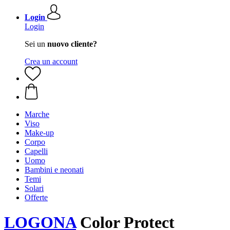
Login
Login
Sei un
nuovo cliente?
Crea un account
Marche
Viso
Make-up
Corpo
Capelli
Uomo
Bambini e neonati
Temi
Solari
Offerte
LOGONA
Color Protect