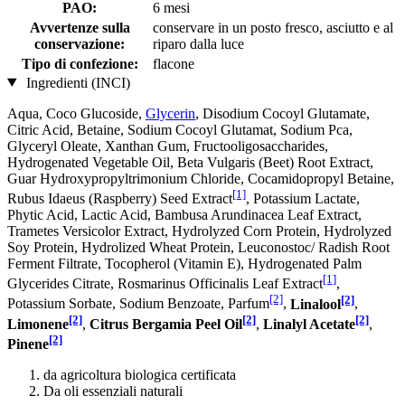
PAO:
6 mesi
Avvertenze sulla
conservare in un posto fresco, asciutto e al
conservazione:
riparo dalla luce
Tipo di confezione:
flacone
Ingredienti (INCI)
Aqua, Coco Glucoside,
Glycerin
, Disodium Cocoyl Glutamate,
Citric Acid, Betaine, Sodium Cocoyl Glutamat, Sodium Pca,
Glyceryl Oleate, Xanthan Gum, Fructooligosaccharides,
Hydrogenated Vegetable Oil, Beta Vulgaris (Beet) Root Extract,
Guar Hydroxypropyltrimonium Chloride, Cocamidopropyl Betaine,
[1]
Rubus Idaeus (Raspberry) Seed Extract
, Potassium Lactate,
Phytic Acid, Lactic Acid, Bambusa Arundinacea Leaf Extract,
Trametes Versicolor Extract, Hydrolyzed Corn Protein, Hydrolyzed
Soy Protein, Hydrolized Wheat Protein, Leuconostoc/ Radish Root
Ferment Filtrate, Tocopherol (Vitamin E), Hydrogenated Palm
[1]
Glycerides Citrate, Rosmarinus Officinalis Leaf Extract
,
[2]
[2]
Potassium Sorbate, Sodium Benzoate, Parfum
,
Linalool
,
[2]
[2]
[2]
Limonene
,
Citrus Bergamia Peel Oil
,
Linalyl Acetate
,
[2]
Pinene
da agricoltura biologica certificata
Da oli essenziali naturali