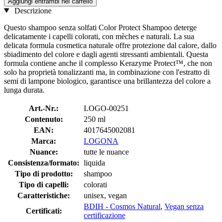
Aggiungi entrambi nel carrello
Descrizione
Questo shampoo senza solfati Color Protect Shampoo deterge
delicatamente i capelli colorati, con mèches e naturali. La sua
delicata formula cosmetica naturale offre protezione dal calore, dallo
sbiadimento del colore e dagli agenti stressanti ambientali. Questa
formula contiene anche il complesso Kerazyme Protect™, che non
solo ha proprietà tonalizzanti ma, in combinazione con l'estratto di
semi di lampone biologico, garantisce una brillantezza del colore a
lunga durata.
Art.-Nr.:
LOGO-00251
Contenuto:
250 ml
EAN:
4017645002081
Marca:
LOGONA
Nuance:
tutte le nuance
Consistenza/formato:
liquida
Tipo di prodotto:
shampoo
Tipo di capelli:
colorati
Caratteristiche:
unisex, vegan
BDIH - Cosmos Natural
,
Vegan senza
Certificati:
certificazione