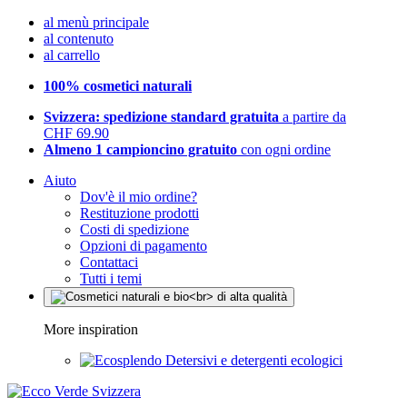
al menù principale
al contenuto
al carrello
100% cosmetici naturali
Svizzera: spedizione standard gratuita
a partire da
CHF 69.90
Almeno 1 campioncino gratuito
con ogni ordine
Aiuto
Dov'è il mio ordine?
Restituzione prodotti
Costi di spedizione
Opzioni di pagamento
Contattaci
Tutti i temi
More inspiration
Detersivi e detergenti ecologici