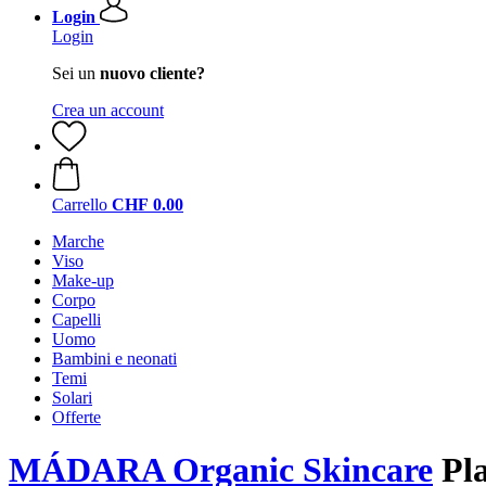
Login
Login
Sei un
nuovo cliente?
Crea un account
Carrello
CHF 0.00
Marche
Viso
Make-up
Corpo
Capelli
Uomo
Bambini e neonati
Temi
Solari
Offerte
MÁDARA Organic Skincare
Pla