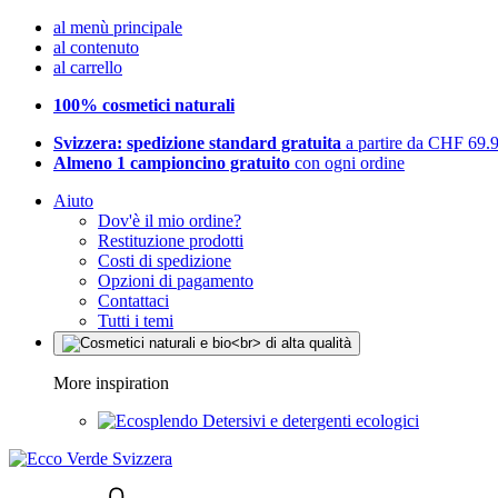
al menù principale
al contenuto
al carrello
100% cosmetici naturali
Svizzera: spedizione standard gratuita
a partire da CHF 69.
Almeno 1 campioncino gratuito
con ogni ordine
Aiuto
Dov'è il mio ordine?
Restituzione prodotti
Costi di spedizione
Opzioni di pagamento
Contattaci
Tutti i temi
More inspiration
Detersivi e detergenti ecologici