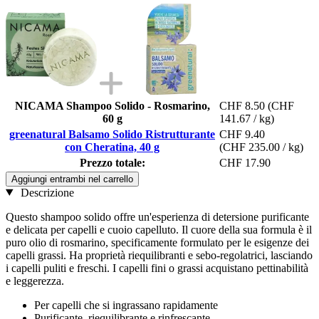
NICAMA Shampoo Solido - Rosmarino,
CHF 8.50
(CHF
60 g
141.67 / kg)
greenatural Balsamo Solido Ristrutturante
CHF 9.40
con Cheratina, 40 g
(CHF 235.00 / kg)
Prezzo totale:
CHF 17.90
Aggiungi entrambi nel carrello
Descrizione
Questo shampoo solido offre un'esperienza di detersione purificante
e delicata per capelli e cuoio capelluto. Il cuore della sua formula è il
puro olio di rosmarino, specificamente formulato per le esigenze dei
capelli grassi. Ha proprietà riequilibranti e sebo-regolatrici, lasciando
i capelli puliti e freschi. I capelli fini o grassi acquistano pettinabilità
e leggerezza.
Per capelli che si ingrassano rapidamente
Purificante, riequilibrante e rinfrescante