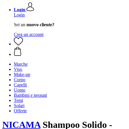
Login
Login
Sei un
nuovo cliente?
Crea un account
Marche
Viso
Make-up
Corpo
Capelli
Uomo
Bambini e neonati
Temi
Solari
Offerte
NICAMA
Shampoo Solido -