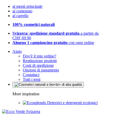
al menù principale
al contenuto
al carrello
100% cosmetici naturali
Svizzera: spedizione standard gratuita
a partire da
CHF 69.90
Almeno 1 campioncino gratuito
con ogni ordine
Aiuto
Dov'è il mio ordine?
Restituzione prodotti
Costi di spedizione
Opzioni di pagamento
Contattaci
Tutti i temi
More inspiration
Detersivi e detergenti ecologici