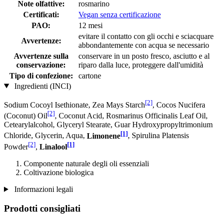
Note olfattive:
rosmarino
Certificati:
Vegan senza certificazione
PAO:
12 mesi
evitare il contatto con gli occhi e sciacquare
Avvertenze:
abbondantemente con acqua se necessario
Avvertenze sulla
conservare in un posto fresco, asciutto e al
conservazione:
riparo dalla luce, proteggere dall'umidità
Tipo di confezione:
cartone
Ingredienti (INCI)
[2]
Sodium Cocoyl Isethionate, Zea Mays Starch
, Cocos Nucifera
[2]
(Coconut) Oil
, Coconut Acid, Rosmarinus Officinalis Leaf Oil,
Cetearylalcohol, Glyceryl Stearate, Guar Hydroxypropyltrimonium
[1]
Chloride, Glycerin, Aqua,
Limonene
, Spirulina Platensis
[2]
[1]
Powder
,
Linalool
Componente naturale degli oli essenziali
Coltivazione biologica
Informazioni legali
Prodotti consigliati