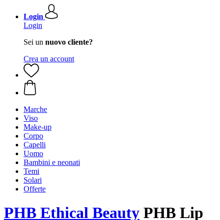
Login
Login
Sei un
nuovo cliente?
Crea un account
Marche
Viso
Make-up
Corpo
Capelli
Uomo
Bambini e neonati
Temi
Solari
Offerte
PHB Ethical Beauty
PHB Lip