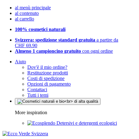
al menù principale
al contenuto
al carrello
100% cosmetici naturali
Svizzera: spedizione standard gratuita
a partire da
CHF 69.90
Almeno 1 campioncino gratuito
con ogni ordine
Aiuto
Dov'è il mio ordine?
Restituzione prodotti
Costi di spedizione
Opzioni di pagamento
Contattaci
Tutti i temi
More inspiration
Detersivi e detergenti ecologici