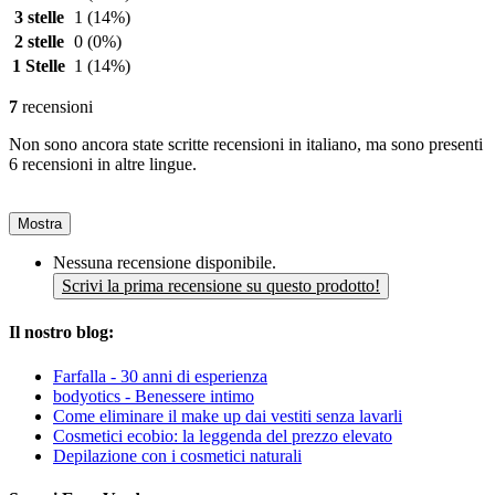
3 stelle
1
(14%)
2 stelle
0
(0%)
1 Stelle
1
(14%)
7
recensioni
Non sono ancora state scritte recensioni in italiano, ma sono presenti
6 recensioni in altre lingue.
Mostra
Nessuna recensione disponibile.
Scrivi la prima recensione su questo prodotto!
Il nostro blog:
Farfalla - 30 anni di esperienza
bodyotics - Benessere intimo
Come eliminare il make up dai vestiti senza lavarli
Cosmetici ecobio: la leggenda del prezzo elevato
Depilazione con i cosmetici naturali