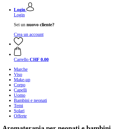
Login
Login
Sei un
nuovo cliente?
Crea un account
Carrello
CHF 0.00
Marche
Viso
Make-up
Corpo
Capelli
Uomo
Bambini e neonati
Temi
Solari
Offerte
Aromaterapia per neonati e bambini