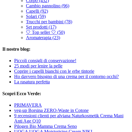
Corpo (432)
Cambio pannolino (96)
Capelli (92)
Solari (59)
Trucchi per bambini (78)
Set prodotti (17)
🤍 Top seller 🤍 (50)
Aromaterapia (23)
Il nostro blog:
Piccoli consigli di conservazione!
25 modi per lenire la pelle
Coprire i capelli bianchi con le erbe tintorie
Ho davvero bisogno di una crema per il contorno occhi?
La rasatura perfetta
Scopri Ecco Verde:
PRIMAVERA
veg-up Borsina ZERO-Waste in Cotone
9 recensioni clienti per alviana Naturkosmetik Crema Mani
Anti Age Q10
Pilogen Bio Mamma Crema Seno
UOGA UOGA Moisturising Cream NIKI