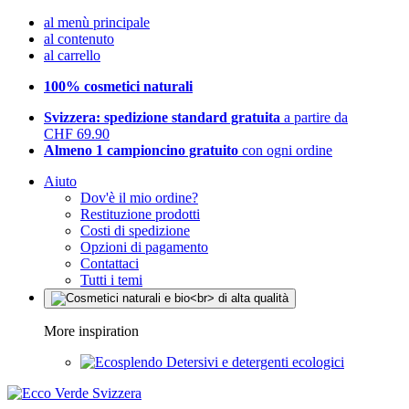
al menù principale
al contenuto
al carrello
100% cosmetici naturali
Svizzera: spedizione standard gratuita
a partire da
CHF 69.90
Almeno 1 campioncino gratuito
con ogni ordine
Aiuto
Dov'è il mio ordine?
Restituzione prodotti
Costi di spedizione
Opzioni di pagamento
Contattaci
Tutti i temi
More inspiration
Detersivi e detergenti ecologici