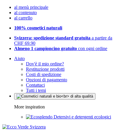
al menù principale
al contenuto
al carrello
100% cosmetici naturali
Svizzera: spedizione standard gratuita
a partire da
CHF 69.90
Almeno 1 campioncino gratuito
con ogni ordine
Aiuto
Dov'è il mio ordine?
Restituzione prodotti
Costi di spedizione
Opzioni di pagamento
Contattaci
Tutti i temi
More inspiration
Detersivi e detergenti ecologici