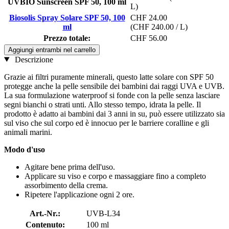
UVBIO Sunscreen SPF 50, 100 ml
L)
Biosolis Spray Solare SPF 50, 100
CHF 24.00
ml
(CHF 240.00 / L)
Prezzo totale:
CHF 56.00
Aggiungi entrambi nel carrello
Descrizione
Grazie ai filtri puramente minerali, questo latte solare con SPF 50
protegge anche la pelle sensibile dei bambini dai raggi UVA e UVB.
La sua formulazione waterproof si fonde con la pelle senza lasciare
segni bianchi o strati unti. Allo stesso tempo, idrata la pelle. Il
prodotto è adatto ai bambini dai 3 anni in su, può essere utilizzato sia
sul viso che sul corpo ed è innocuo per le barriere coralline e gli
animali marini.
Modo d'uso
Agitare bene prima dell'uso.
Applicare su viso e corpo e massaggiare fino a completo
assorbimento della crema.
Ripetere l'applicazione ogni 2 ore.​​
Art.-Nr.:
UVB-L34
Contenuto:
100 ml