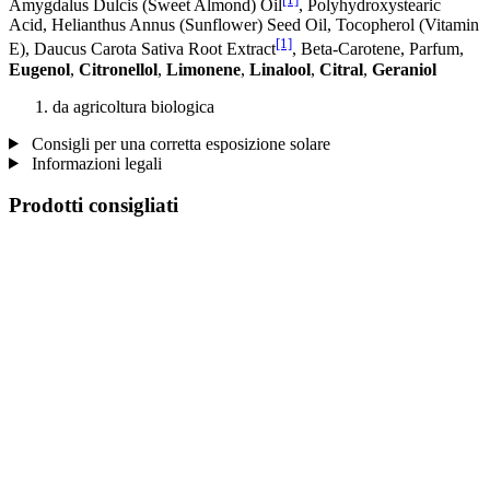
Amygdalus Dulcis (Sweet Almond) Oil
, Polyhydroxystearic
Acid, Helianthus Annus (Sunflower) Seed Oil, Tocopherol (Vitamin
[1]
E), Daucus Carota Sativa Root Extract
, Beta-Carotene, Parfum,
Eugenol
,
Citronellol
,
Limonene
,
Linalool
,
Citral
,
Geraniol
da agricoltura biologica
Consigli per una corretta esposizione solare
Informazioni legali
Prodotti consigliati