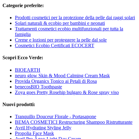
Categorie preferite:
Prodotti cosmetici per la protezione della pelle dai raggi solari
Solari naturali & ecobio per bambini e neonati
Trattamenti cosmetici ecobio multifunzionali per tutta la
famiglia
Creme e lozioni per proteggere la pelle dal sole
Cosmetici Ecobio Certificati ECOCERT
Scopri Ecco Verde:
BIOEARTH
neuro glow Skin & Mood Calming Cream Mask
Provida Organics Tonico ai Petali di Rosa
benecosBIO Toothpaste
Zoya goes Pretty Rosehip bulgaro & Rose spray viso
Nuovi prodotti:
Tranquillo Douceur Florale - Portasapone
BEMA COSMETICI Restructuring Shampoo Ristrutturante
Avril Hydrating Styling Jelly
Propolia Face Mask
Avril Pro Âge+ Light Day Cream