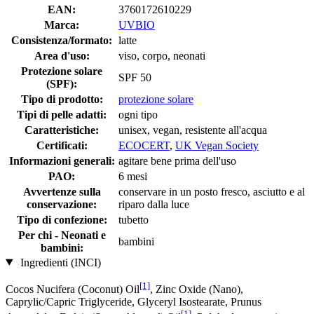
EAN:
3760172610229
Marca:
UVBIO
Consistenza/formato:
latte
Area d'uso:
viso, corpo, neonati
Protezione solare
SPF 50
(SPF):
Tipo di prodotto:
protezione solare
Tipi di pelle adatti:
ogni tipo
Caratteristiche:
unisex, vegan, resistente all'acqua
Certificati:
ECOCERT
,
UK Vegan Society
Informazioni generali:
agitare bene prima dell'uso
PAO:
6 mesi
Avvertenze sulla
conservare in un posto fresco, asciutto e al
conservazione:
riparo dalla luce
Tipo di confezione:
tubetto
Per chi - Neonati e
bambini
bambini:
Ingredienti (INCI)
[1]
Cocos Nucifera (Coconut) Oil
, Zinc Oxide (Nano),
Caprylic/Capric Triglyceride, Glyceryl Isostearate, Prunus
[1]