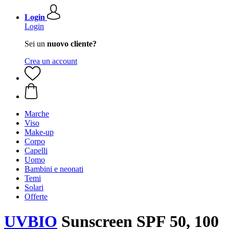
Login
Login
Sei un
nuovo cliente?
Crea un account
Marche
Viso
Make-up
Corpo
Capelli
Uomo
Bambini e neonati
Temi
Solari
Offerte
UVBIO
Sunscreen SPF 50, 100