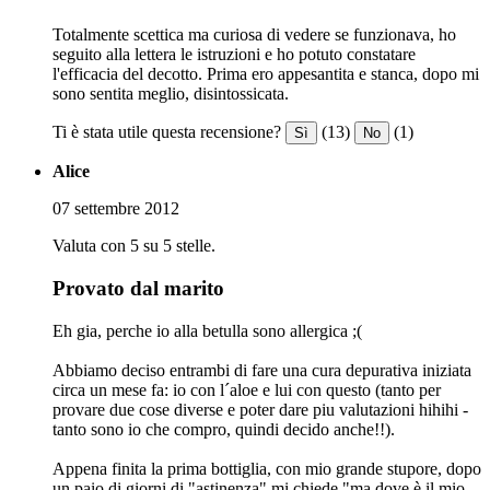
Totalmente scettica ma curiosa di vedere se funzionava, ho
seguito alla lettera le istruzioni e ho potuto constatare
l'efficacia del decotto. Prima ero appesantita e stanca, dopo mi
sono sentita meglio, disintossicata.
Ti è stata utile questa recensione?
(13)
(1)
Sì
No
Alice
07 settembre 2012
Valuta con 5 su 5 stelle.
Provato dal marito
Eh gia, perche io alla betulla sono allergica ;(
Abbiamo deciso entrambi di fare una cura depurativa iniziata
circa un mese fa: io con l´aloe e lui con questo (tanto per
provare due cose diverse e poter dare piu valutazioni hihihi -
tanto sono io che compro, quindi decido anche!!).
Appena finita la prima bottiglia, con mio grande stupore, dopo
un paio di giorni di "astinenza" mi chiede "ma dove è il mio