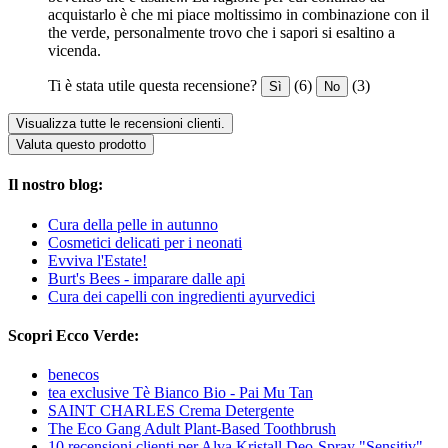
acquistarlo è che mi piace moltissimo in combinazione con il
the verde, personalmente trovo che i sapori si esaltino a
vicenda.
Ti è stata utile questa recensione?
(6)
(3)
Sì
No
Visualizza tutte le recensioni clienti.
Valuta questo prodotto
Il nostro blog:
Cura della pelle in autunno
Cosmetici delicati per i neonati
Evviva l'Estate!
Burt's Bees - imparare dalle api
Cura dei capelli con ingredienti ayurvedici
Scopri Ecco Verde:
benecos
tea exclusive Tè Bianco Bio - Pai Mu Tan
SAINT CHARLES Crema Detergente
The Eco Gang Adult Plant-Based Toothbrush
10 recensioni clienti per Alva Kristall Deo-Spray "Sensitiv"