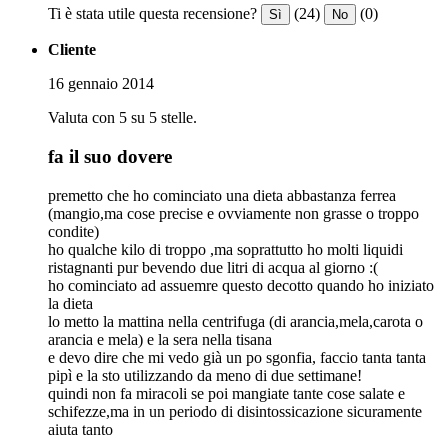
Ti è stata utile questa recensione?
(24)
(0)
Sì
No
Cliente
16 gennaio 2014
Valuta con 5 su 5 stelle.
fa il suo dovere
premetto che ho cominciato una dieta abbastanza ferrea
(mangio,ma cose precise e ovviamente non grasse o troppo
condite)
ho qualche kilo di troppo ,ma soprattutto ho molti liquidi
ristagnanti pur bevendo due litri di acqua al giorno :(
ho cominciato ad assuemre questo decotto quando ho iniziato
la dieta
lo metto la mattina nella centrifuga (di arancia,mela,carota o
arancia e mela) e la sera nella tisana
e devo dire che mi vedo già un po sgonfia, faccio tanta tanta
pipì e la sto utilizzando da meno di due settimane!
quindi non fa miracoli se poi mangiate tante cose salate e
schifezze,ma in un periodo di disintossicazione sicuramente
aiuta tanto