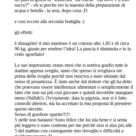
succo?" - eh si perche ero la maestra della preparazione di
acqua e betulla - la sera, dopo cena :D
e cosi eccolo alla seconda bottiglia :)
gli effetti:
è dimagrito! il mio maritone è un colosso alto 1,85 e di circa
90 kg, giusto per rendere l´idea! La pancia è diminuita e io lo
vedo sgonfiato!
Le sue impressioni: erano mesi che si sentiva gonfio tutte le
mattine appena sveglio, tanto che spesso si svegliava ore
prima della sveglia perchè non riusciva a stare sdraiato dal
senso di pesantezza. È stato anche dal dottore che gli ha detto
che potevano essere intolleranze alimentari o semplicemente il
fatto che non sia più così giovane e quindi dovrebbe mangiare
meno (!hiihih!). Ovviamente, data la pigrizia, non si è fatto
controlli ulteriori, ma ha accettato la mia proposta di prendere
questo decotto.
Senso di gonfiore sparito!!!!!
5 stelle non bastano! Sono felice che lui stia bene e si senta
più leggero e sono contenta per me perchè non si alza piu alle
5 del mattino con conseguente mio risveglio e difficoltà a