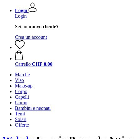
Login
Login
Sei un
nuovo cliente?
Crea un account
Carrello
CHF 0.00
Marche
Viso
Make-up
Corpo
Capelli
Uomo
Bambini e neonati
Temi
Solari
Offerte