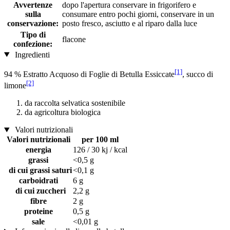
Avvertenze
dopo l'apertura conservare in frigorifero e
sulla
consumare entro pochi giorni, conservare in un
conservazione:
posto fresco, asciutto e al riparo dalla luce
Tipo di
flacone
confezione:
Ingredienti
[1]
94 % Estratto Acquoso di Foglie di Betulla Essiccate
, succo di
[2]
limone
da raccolta selvatica sostenibile
da agricoltura biologica
Valori nutrizionali
Valori nutrizionali
per 100 ml
energia
126 / 30 kj / kcal
grassi
<0,5 g
di cui grassi saturi
<0,1 g
carboidrati
6 g
di cui zuccheri
2,2 g
fibre
2 g
proteine
0,5 g
sale
<0,01 g