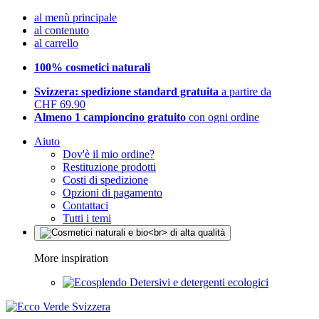
al menù principale
al contenuto
al carrello
100% cosmetici naturali
Svizzera: spedizione standard gratuita
a partire da
CHF 69.90
Almeno 1 campioncino gratuito
con ogni ordine
Aiuto
Dov'è il mio ordine?
Restituzione prodotti
Costi di spedizione
Opzioni di pagamento
Contattaci
Tutti i temi
More inspiration
Detersivi e detergenti ecologici