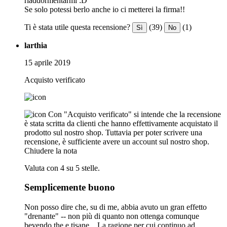
riaddormentarmi :D
Se solo potessi berlo anche io ci metterei la firma!!
Ti è stata utile questa recensione?
(39)
(1)
Sì
No
larthia
15 aprile 2019
Acquisto verificato
Con "Acquisto verificato" si intende che la recensione
è stata scritta da clienti che hanno effettivamente acquistato il
prodotto sul nostro shop. Tuttavia per poter scrivere una
recensione, è sufficiente avere un account sul nostro shop.
Chiudere la nota
Valuta con 4 su 5 stelle.
Semplicemente buono
Non posso dire che, su di me, abbia avuto un gran effetto
"drenante" -- non più di quanto non ottenga comunque
bevendo the e tisane... La ragione per cui continuo ad