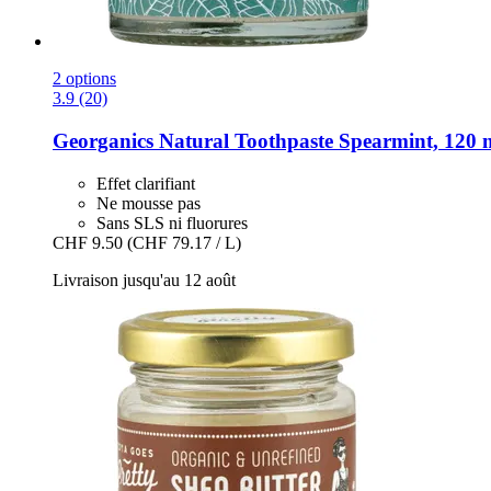
2 options
3.9 (20)
Georganics
Natural Toothpaste Spearmint, 120 
Effet clarifiant
Ne mousse pas
Sans SLS ni fluorures
CHF 9.50
(CHF 79.17 / L)
Livraison jusqu'au 12 août