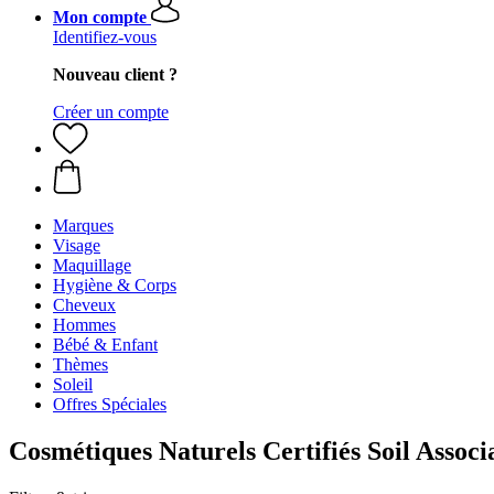
Mon compte
Identifiez-vous
Nouveau client ?
Créer un compte
Marques
Visage
Maquillage
Hygiène & Corps
Cheveux
Hommes
Bébé & Enfant
Thèmes
Soleil
Offres Spéciales
Cosmétiques Naturels Certifiés Soil Assoc