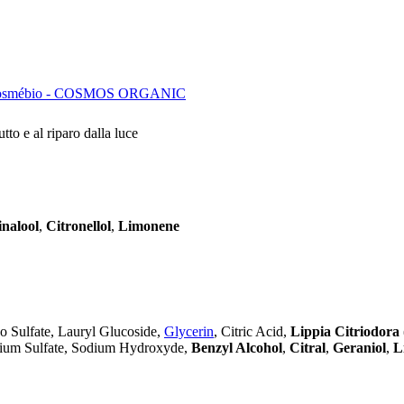
osmébio - COSMOS ORGANIC
tto e al riparo dalla luce
inalool
,
Citronellol
,
Limonene
­ Sulfate, Lauryl Glucoside,
Glycerin
, Citric Acid,
Lippia Citriodora
dium Sulfate, Sodium Hydroxyde,
Benzyl Alcohol
,
Citral
,
Geraniol
,
L