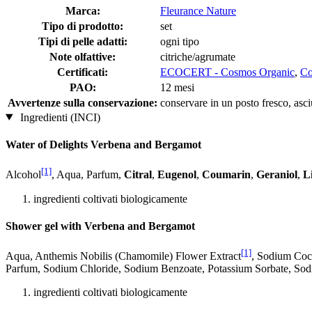
Marca:
Fleurance Nature
Tipo di prodotto:
set
Tipi di pelle adatti:
ogni tipo
Note olfattive:
citriche/agrumate
Certificati:
ECOCERT - Cosmos Organic
,
C
PAO:
12 mesi
Avvertenze sulla conservazione:
conservare in un posto fresco, asciu
Ingredienti (INCI)
Water of Delights Verbena and Bergamot
[1]
Alcohol
, Aqua, Parfum,
Citral
,
Eugenol
,
Coumarin
,
Geraniol
,
L
ingredienti coltivati ​​biologicamente
Shower gel with Verbena and Bergamot
[1]
Aqua, Anthemis Nobilis (Chamomile) Flower Extract
, Sodium Coco
Parfum, Sodium Chloride, Sodium Benzoate, Potassium Sorbate, So
ingredienti coltivati ​​biologicamente