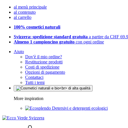
al menù principale
al contenuto
al carrello
100% cosmetici naturali
Svizzera: spedizione standard gratuita
a partire da CHF 69.
Almeno 1 campioncino gratuito
con ogni ordine
Aiuto
Dov'è il mio ordine?
Restituzione prodotti
Costi di spedizione
Opzioni di pagamento
Contattaci
Tutti i temi
More inspiration
Detersivi e detergenti ecologici