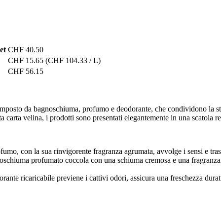
et
CHF 40.50
CHF 15.65
(CHF 104.33 / L)
CHF 56.15
omposto da bagnoschiuma, profumo e deodorante, che condividono la ste
ta carta velina, i prodotti sono presentati elegantemente in una scatola r
umo, con la sua rinvigorente fragranza agrumata, avvolge i sensi e trasp
oschiuma profumato coccola con una schiuma cremosa e una fragranza rinfr
orante ricaricabile previene i cattivi odori, assicura una freschezza dura