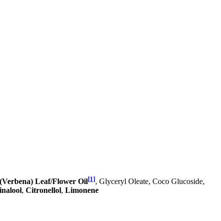
[1]
 (Verbena) Leaf/Flower Oil
, Glyceryl Oleate, Coco Glucoside,
inalool
,
Citronellol
,
Limonene