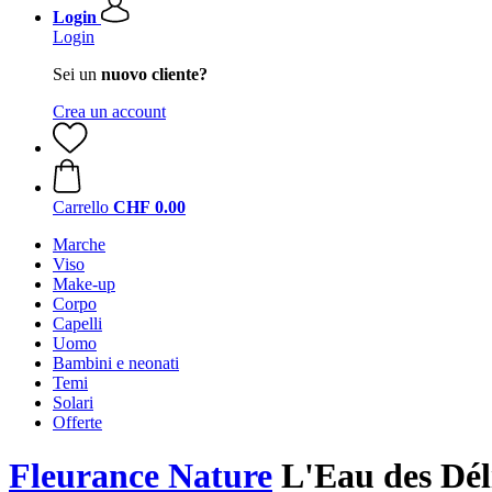
Login
Login
Sei un
nuovo cliente?
Crea un account
Carrello
CHF 0.00
Marche
Viso
Make-up
Corpo
Capelli
Uomo
Bambini e neonati
Temi
Solari
Offerte
Fleurance Nature
L'Eau des Dél