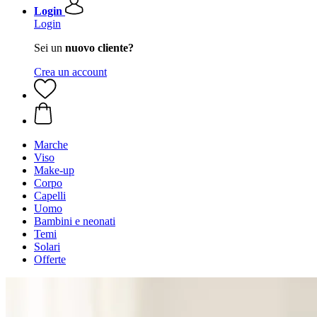
Login
Login
Sei un
nuovo cliente?
Crea un account
Marche
Viso
Make-up
Corpo
Capelli
Uomo
Bambini e neonati
Temi
Solari
Offerte