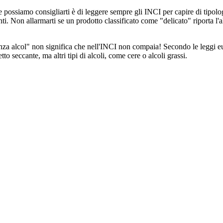
siamo consigliarti è di leggere sempre gli INCI per capire di tipologia s
nti. Non allarmarti se un prodotto classificato come "delicato" riporta l'a
enza alcol" non significa che nell'INCI non compaia! Secondo le leggi eu
to seccante, ma altri tipi di alcoli, come cere o alcoli grassi.