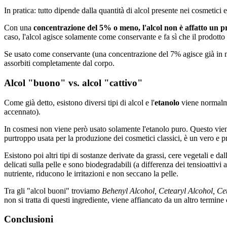
In pratica: tutto dipende dalla quantità di alcol presente nei cosmetici
Con una
concentrazione del 5% o meno, l'alcol non è affatto un 
caso, l'alcol agisce solamente come conservante e fa sì che il prodotto 
Se usato come conservante (una concentrazione del 7% agisce già in mo
assorbiti completamente dal corpo.
Alcol "buono" vs. alcol "cattivo"
Come già detto, esistono diversi tipi di alcol e l'
etanolo
viene normalmen
accennato).
In cosmesi non viene però usato solamente l'etanolo puro. Questo viene
purtroppo usata per la produzione dei cosmetici classici, è un vero e 
Esistono poi altri tipi di sostanze derivate da grassi, cere vegetali e d
delicati sulla pelle e sono biodegradabili (a differenza dei tensioattivi
nutriente, riducono le irritazioni e non seccano la pelle.
Tra gli "alcol buoni" troviamo
Behenyl Alcohol, Cetearyl Alcohol, Cet
non si tratta di questi ingrediente, viene affiancato da un altro termine 
Conclusioni