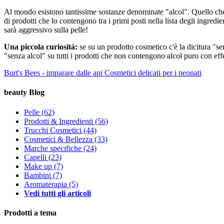
Al mondo esistono tantissime sostanze denominate "alcol". Quello che pos
di prodotti che lo contengono tra i primi posti nella lista degli ingredie
sarà aggressivo sulla pelle!
Una piccola curiosità:
se su un prodotto cosmetico c'è la dicitura "s
"senza alcol" su tutti i prodotti che non contengono alcol puro con effet
Burt's Bees - imparare dalle api
Cosmetici delicati per i neonati
beauty Blog
Pelle
(62)
Prodotti & Ingredienti
(56)
Trucchi Cosmetici
(44)
Cosmetici & Bellezza
(33)
Marche specifiche
(24)
Capelli
(23)
Make up
(7)
Bambini
(7)
Aromaterapia
(5)
Vedi tutti gli articoli
Prodotti a tema