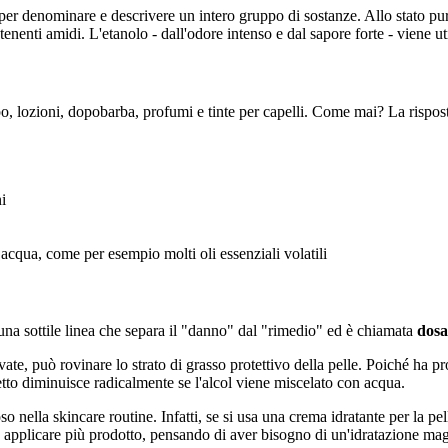
 per denominare e descrivere un intero gruppo di sostanze. Allo stato pu
nenti amidi. L'etanolo - dall'odore intenso e dal sapore forte - viene ut
 lozioni, dopobarba, profumi e tinte per capelli. Come mai? La risposta 
i
 acqua, come per esempio molti oli essenziali volatili
 una sottile linea che separa il "danno" dal "rimedio"
ed è chiamata
dosa
vate, può rovinare lo strato di grasso protettivo della pelle. Poiché ha pr
tto diminuisce radicalmente se l'alcol viene miscelato con acqua.
oso nella skincare routine. Infatti, se si usa una crema idratante per la 
à ad applicare più prodotto, pensando di aver bisogno di un'idratazione 