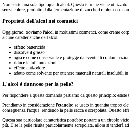
Non esiste una sola tipologia di alcol. Questo termine viene utilizzato
senza colore, prodotto dalla fermentazione di zuccheri o biomasse conte
Proprietà dell'alcol nei cosmetici
Oggigiorno, troviamo l'alcol in moltissimi cosmetici, come creme corpo,
alcune caratteristiche dell'alcol:
effetto battericida
dissolve il grasso
agisce come conservante e protegge da eventuali contaminazion
riduce le infiammazioni
effetto anti-odore
adatto come solvente per ottenere materiali naturali insolubili in
L'alcol è dannoso per la pelle?
Per rispondere a questa domanda partiamo da questo principio:
esiste
Prendiamo in considerazione l'
etanolo:
se usato in quantità troppo ele
conseguenza l'acqua, rendendo la pelle secca e screpolata. Questo effe
Questa sua particolare caratteristica potrebbe portare a un circolo vizi
più. E se la pelle risulta particolarmente screpolata, allora si tender