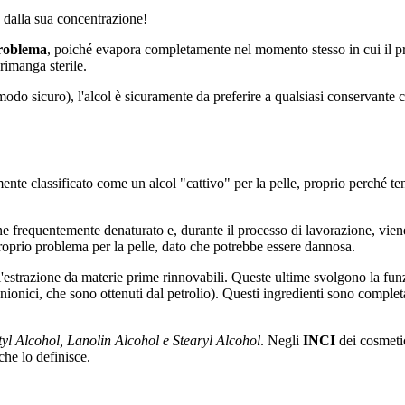
 e dalla sua concentrazione!
problema
, poiché evapora completamente nel momento stesso in cui il pro
rimanga sterile.
do sicuro), l'alcol è sicuramente da preferire a qualsiasi conservante 
te classificato come un alcol "cattivo" per la pelle, proprio perché ten
 frequentemente denaturato e, durante il processo di lavorazione, viene 
proprio problema per la pelle, dato che potrebbe essere dannosa.
all'estrazione da materie prime rinnovabili. Queste ultime svolgono la funz
 anionici, che sono ottenuti dal petrolio). Questi ingredienti sono complet
yl Alcohol, Lanolin Alcohol e Stearyl Alcohol
. Negli
INCI
dei cosmetic
che lo definisce.