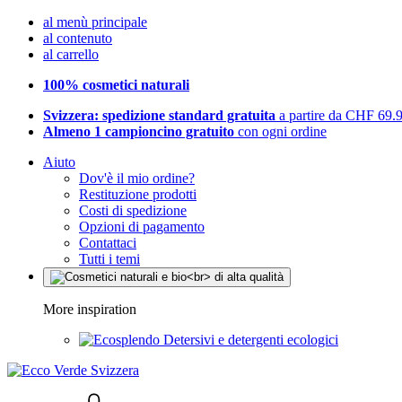
al menù principale
al contenuto
al carrello
100% cosmetici naturali
Svizzera: spedizione standard gratuita
a partire da CHF 69.
Almeno 1 campioncino gratuito
con ogni ordine
Aiuto
Dov'è il mio ordine?
Restituzione prodotti
Costi di spedizione
Opzioni di pagamento
Contattaci
Tutti i temi
More inspiration
Detersivi e detergenti ecologici