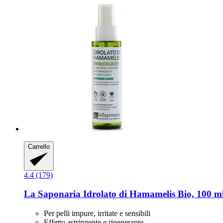
Carrello
4.4 (179)
La Saponaria
Idrolato di Hamamelis Bio, 100 m
Per pelli impure, irritate e sensibili
Effetto astringente e rigenerante