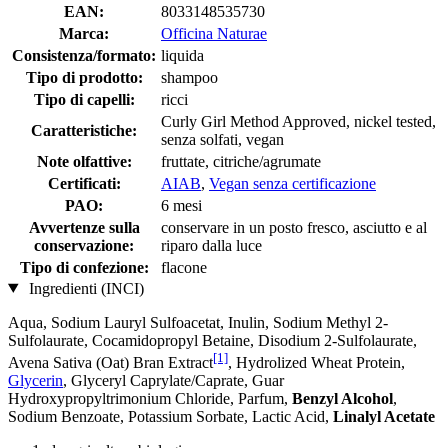
EAN:
8033148535730
Marca:
Officina Naturae
Consistenza/formato:
liquida
Tipo di prodotto:
shampoo
Tipo di capelli:
ricci
Curly Girl Method Approved, nickel tested,
Caratteristiche:
senza solfati, vegan
Note olfattive:
fruttate, citriche/agrumate
Certificati:
AIAB
,
Vegan senza certificazione
PAO:
6 mesi
Avvertenze sulla
conservare in un posto fresco, asciutto e al
conservazione:
riparo dalla luce
Tipo di confezione:
flacone
Ingredienti (INCI)
Aqua, Sodium Lauryl Sulfoacetat, Inulin, Sodium Methyl 2-
Sulfolaurate, Cocamidopropyl Betaine, Disodium 2-Sulfolaurate,
[1]
Avena Sativa (Oat) Bran Extract
, Hydrolized Wheat Protein,
Glycerin
, Glyceryl Caprylate/Caprate, Guar
Hydroxypropyltrimonium Chloride, Parfum,
Benzyl Alcohol
,
Sodium Benzoate, Potassium Sorbate, Lactic Acid,
Linalyl Acetate