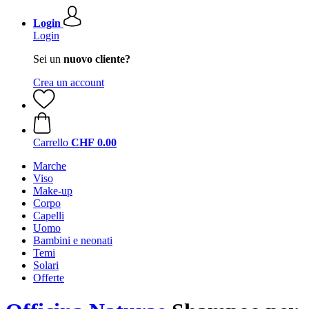
Login
Login
Sei un
nuovo cliente?
Crea un account
Carrello
CHF 0.00
Marche
Viso
Make-up
Corpo
Capelli
Uomo
Bambini e neonati
Temi
Solari
Offerte