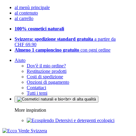
al menù principale
al contenuto
al carrello
100% cosmetici naturali
Svizzera: spedizione standard gratuita
a partire da
CHF 69.90
Almeno 1 campioncino gratuito
con ogni ordine
Aiuto
Dov'è il mio ordine?
Restituzione prodotti
Costi di spedizione
Opzioni di pagamento
Contattaci
Tutti i temi
More inspiration
Detersivi e detergenti ecologici