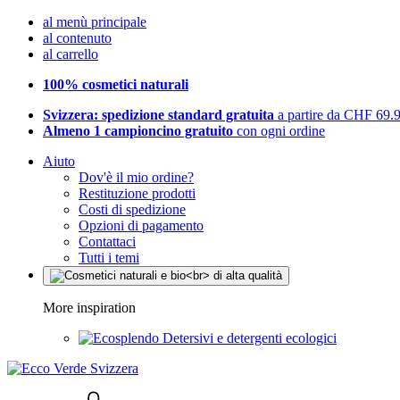
al menù principale
al contenuto
al carrello
100% cosmetici naturali
Svizzera: spedizione standard gratuita
a partire da CHF 69.
Almeno 1 campioncino gratuito
con ogni ordine
Aiuto
Dov'è il mio ordine?
Restituzione prodotti
Costi di spedizione
Opzioni di pagamento
Contattaci
Tutti i temi
More inspiration
Detersivi e detergenti ecologici