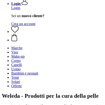
Login
Login
Sei un
nuovo cliente?
Crea un account
Marche
Viso
Make-up
Corpo
Capelli
Uomo
Bambini e neonati
Temi
Solari
Offerte
Weleda - Prodotti per la cura della pelle