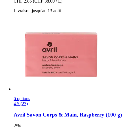
CHF 2.85
(CHF 38.00 / L)
Livraison jusqu'au 13 août
6 options
4.5 (23)
Avril
Savon Corps & Main, Raspberry (100 g)
-5%