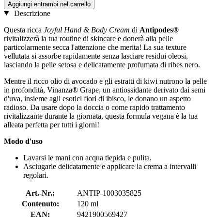
Aggiungi entrambi nel carrello
Descrizione
Questa ricca
Joyful Hand & Body Cream
di
Antipodes®
rivitalizzerà la tua routine di skincare e donerà alla pelle
particolarmente secca l'attenzione che merita! La sua texture
vellutata si assorbe rapidamente senza lasciare residui oleosi,
lasciando la pelle setosa e delicatamente profumata di ribes nero.
Mentre il ricco olio di avocado e gli estratti di kiwi nutrono la pelle
in profondità, Vinanza® Grape, un antiossidante derivato dai semi
d'uva, insieme agli esotici fiori di ibisco, le donano un aspetto
radioso. Da usare dopo la doccia o come rapido trattamento
rivitalizzante durante la giornata, questa formula vegana è la tua
alleata perfetta per tutti i giorni!
Modo d'uso
Lavarsi le mani con acqua tiepida e pulita.
Asciugarle delicatamente e applicare la crema a intervalli
regolari.
Art.-Nr.:
ANTIP-1003035825
Contenuto:
120 ml
EAN:
9421900569427