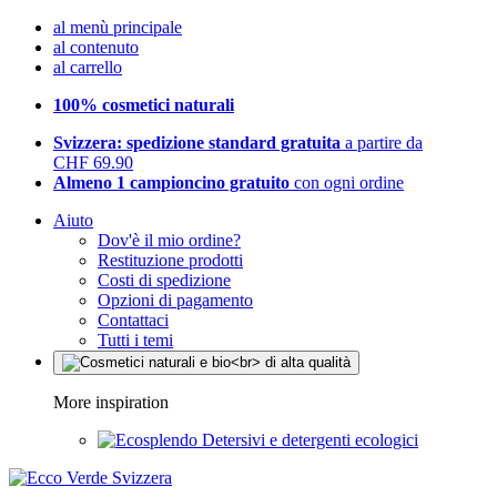
al menù principale
al contenuto
al carrello
100% cosmetici naturali
Svizzera: spedizione standard gratuita
a partire da
CHF 69.90
Almeno 1 campioncino gratuito
con ogni ordine
Aiuto
Dov'è il mio ordine?
Restituzione prodotti
Costi di spedizione
Opzioni di pagamento
Contattaci
Tutti i temi
More inspiration
Detersivi e detergenti ecologici