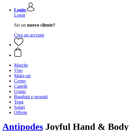
Login
Login
Sei un
nuovo cliente?
Crea un account
Marche
Viso
Make-up
Corpo
Capelli
Uomo
Bambini e neonati
Temi
Solari
Offerte
Antipodes
Joyful Hand & Body