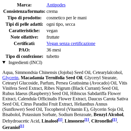
Marca:
Antipodes
Consistenza/formato:
crema
Tipo di prodotto:
cosmetico per le mani
Tipi di pelle adatti:
ogni tipo, secca
Caratteristiche:
vegan
Note olfattive:
fruttate
Certificati:
Vegan senza certificazione
PAO:
36 mesi
Tipo di confezione:
tubetto
Ingredienti (INCI)
Aqua, Simmondsia Chinensis (Jojoba) Seed Oil, Cetearylalcohol,
Glycerin
,
Macadamia Ternifolia Seed Oil
, Glyceryl Stearate,
Cetearyl Glucoside, Parfum, Persea Gratissima (Avocado) Oil, Vitis
Vinifera Seed Extract, Ribes Nigrum (Black Currant) Seed Oil,
Rubus Idaeus (Raspberry) Seed Oil, Hibiscus Sabdariffa Flower
Extract, Calendula Officinalis Flower Extract, Daucus Carota Sativa
Seed Oil, Citrus Paradisi Fruit Extract, Helianthus Annus
(Sunflower) Seed Oil, Tocopherol (Vitamin E), Glycerin Soja Oil,
Bisabolol, Potassium Sorbate, Sodium Benzoate,
Benzyl Alcohol
,
[1]
[1]
[1]
Dehydroacetic Acid,
Linalool
,
Limonene
,
Citronellol
,
[1]
Geraniol