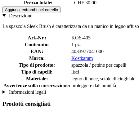
Prezzo totale:
CHF 30.00
Aggiungi entrambi nel carrello
Descrizione
La spazzola Sleek Brush è caratterizzata da un manico in legno affusolat
Art.-Nr.:
KOS-405
Contenuto:
1 pz.
EAN:
4033977041000
Marca:
Kostkamm
Tipo di prodotto:
spazzola / pettine per capelli
Tipo di capelli:
lisci
Materiale:
legno di noce, setole di cinghiale
Avvertenze sulla conservazione:
proteggere dall'umidità
Informazioni legali
Prodotti consigliati