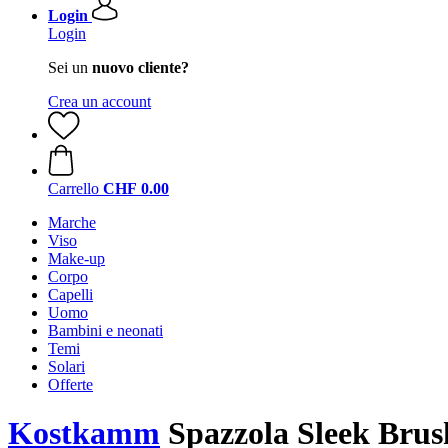
Login
Login
Sei un
nuovo cliente?
Crea un account
Carrello
CHF 0.00
Marche
Viso
Make-up
Corpo
Capelli
Uomo
Bambini e neonati
Temi
Solari
Offerte
Kostkamm
Spazzola Sleek Brus