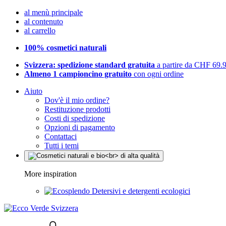
al menù principale
al contenuto
al carrello
100% cosmetici naturali
Svizzera: spedizione standard gratuita
a partire da CHF 69.
Almeno 1 campioncino gratuito
con ogni ordine
Aiuto
Dov'è il mio ordine?
Restituzione prodotti
Costi di spedizione
Opzioni di pagamento
Contattaci
Tutti i temi
More inspiration
Detersivi e detergenti ecologici